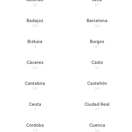
93
57
Badajoz
Barcelona
159
199
Bizkaia
Burgos
4
47
Cáceres
Cádiz
101
52
Cantabria
Castellón
95
99
Ceuta
Ciudad Real
1
77
Córdoba
Cuenca
79
80