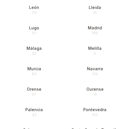
León
Lleida
114
10
Lugo
Madrid
121
166
Málaga
Melilla
92
5
Murcia
Navarra
83
134
Orense
Ourense
97
13
Palencia
Pontevedra
43
103