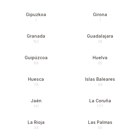
Gipuzkoa
Girona
1
1
Granada
Guadalajara
152
28
Guipúzcoa
Huelva
89
65
Huesca
Islas Baleares
78
49
Jaén
La Coruña
141
177
La Rioja
Las Palmas
34
55