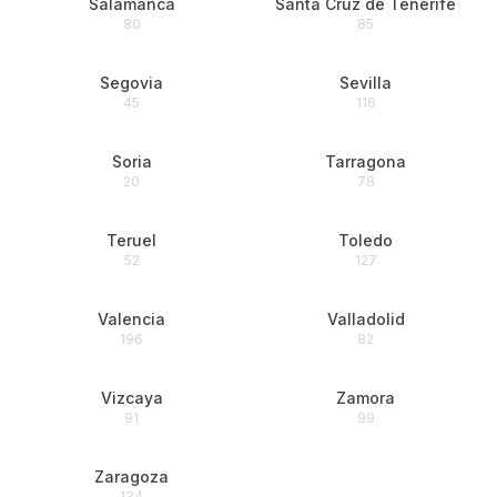
Salamanca
Santa Cruz de Tenerife
80
85
Segovia
Sevilla
45
116
Soria
Tarragona
20
78
Teruel
Toledo
52
127
Valencia
Valladolid
196
82
Vizcaya
Zamora
91
99
Zaragoza
134