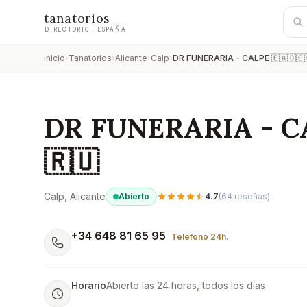
tanatorios
DIRECTORIO · ESPAÑA
Inicio
›
Tanatorios
›
Alicante
›
Calp
›
DR FUNERARIA - CALPE 🇪🇦🇩🇪
DR FUNERARIA - CA
🇷🇺
Calp
, Alicante
Abierto
4.7
(
64
reseñas)
+34 648 81 65 95
Teléfono 24h.
Horario
Abierto las 24 horas, todos los días