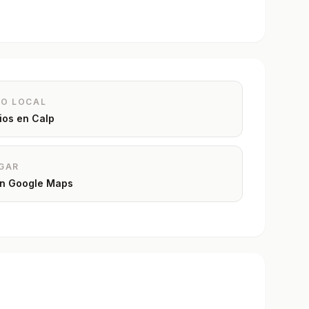
IO LOCAL
rios en
Calp
GAR
 en Google Maps