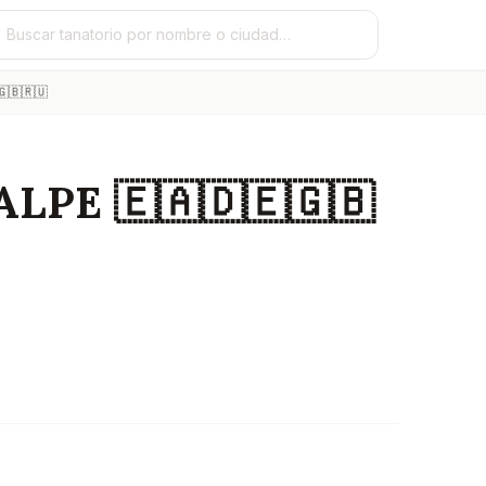
🇧🇷🇺
LPE 🇪🇦🇩🇪🇬🇧