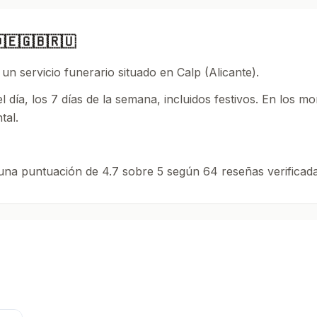
🇪🇬🇧🇷🇺
servicio funerario situado en Calp (Alicante).
l día, los 7 días de la semana, incluidos festivos. En los m
tal.
 una puntuación de 4.7 sobre 5 según 64 reseñas verificad
arios en Calp y Alicante.