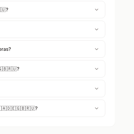
🇺?
oras?
🇧🇷🇺?
🇦🇩🇪🇬🇧🇷🇺?