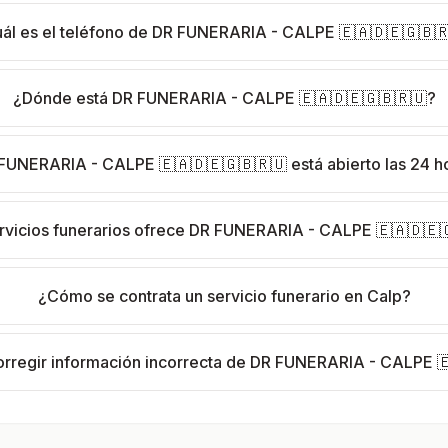
ál es el teléfono de DR FUNERARIA - CALPE 🇪🇦🇩🇪🇬🇧
¿Dónde está DR FUNERARIA - CALPE 🇪🇦🇩🇪🇬🇧🇷🇺?
FUNERARIA - CALPE 🇪🇦🇩🇪🇬🇧🇷🇺 está abierto las 24 h
rvicios funerarios ofrece DR FUNERARIA - CALPE 🇪🇦🇩🇪
¿Cómo se contrata un servicio funerario en Calp?
regir información incorrecta de DR FUNERARIA - CALPE 