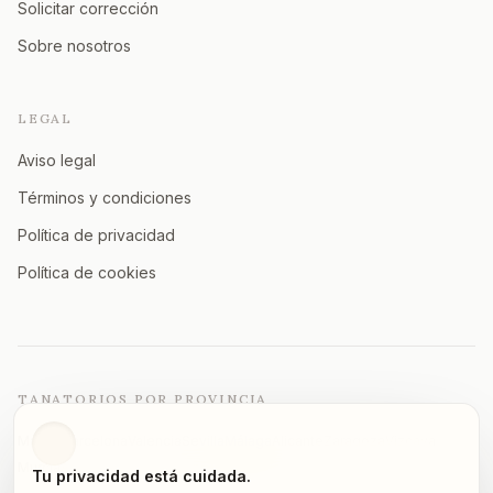
Solicitar corrección
Sobre nosotros
LEGAL
Aviso legal
Términos y condiciones
Política de privacidad
Política de cookies
TANATORIOS POR PROVINCIA
Madrid
Barcelona
Valencia
Sevilla
Málaga
Alicante
Zaragoza
Vizcaya
Murcia
A Coruña
Asturias
Granada
Ver todas →
Tu privacidad está cuidada.