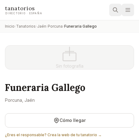
tanatorios
DIRECTORIO · ESPAÑA
Inicio
›
Tanatorios
›
Jaén
›
Porcuna
›
Funeraria Gallego
Sin fotografía
Funeraria Gallego
Porcuna
, Jaén
Cómo llegar
¿Eres el responsable? Crea la web de tu tanatorio →