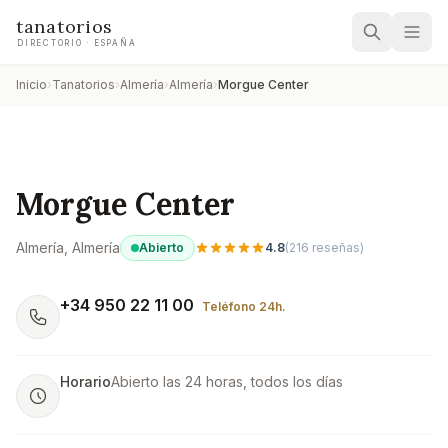
tanatorios
DIRECTORIO · ESPAÑA
Inicio
›
Tanatorios
›
Almería
›
Almería
›
Morgue Center
Morgue Center
Almería
, Almería
Abierto
4.8
(
216
reseñas)
+34 950 22 11 00
Teléfono 24h.
Horario
Abierto las 24 horas, todos los días