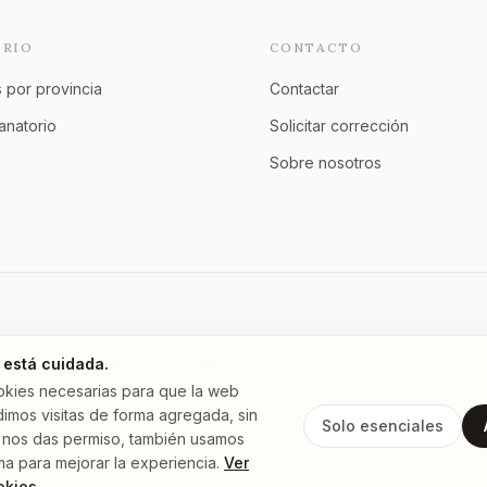
ORIO
CONTACTO
 por provincia
Contactar
tanatorio
Solicitar corrección
Sobre nosotros
 está cuidada.
Murcia
A Coruña
Asturias
Granada
Ver todas →
okies necesarias para que la web
imos visitas de forma agregada, sin
Solo esenciales
 Si nos das permiso, también usamos
ma para mejorar la experiencia.
Ver
okies