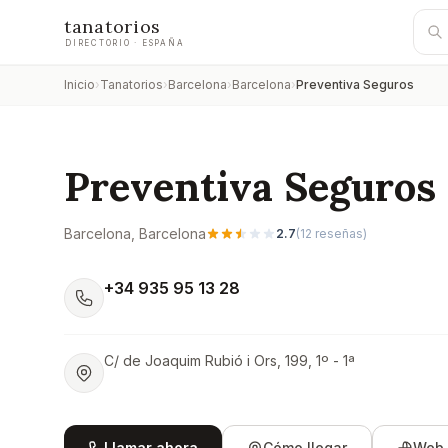
tanatorios
DIRECTORIO · ESPAÑA
Inicio
›
Tanatorios
›
Barcelona
›
Barcelona
›
Preventiva Seguros
Preventiva Seguros
Barcelona
, Barcelona
2.7
(
12
reseñas)
+34 935 95 13 28
C/ de Joaquim Rubió i Ors, 199, 1º - 1ª
Llamar ahora
Cómo llegar
Web 