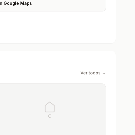
 en Google Maps
Ver todos →
C