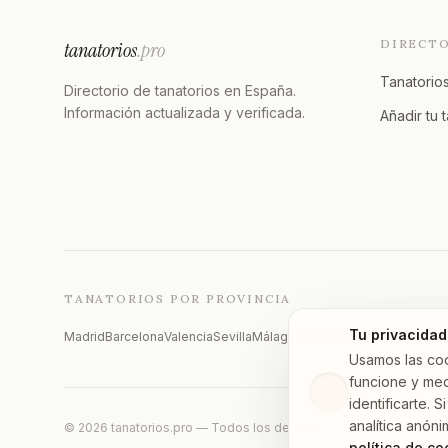
DIRECT
tanatorios
.pro
Tanatorios
Directorio de tanatorios en España.
Información actualizada y verificada.
Añadir tu 
TANATORIOS POR PROVINCIA
Tu privacidad
Madrid
Barcelona
Valencia
Sevilla
Málaga
Alicante
Zaragoza
Vizcaya
Usamos las co
funcione y med
identificarte.
analítica anóni
©
2026
tanatorios.pro — Todos los derechos reservados
política de co