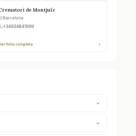
Crematori de Montjuïc
Barcelona
+34934841999
Ver ficha completa