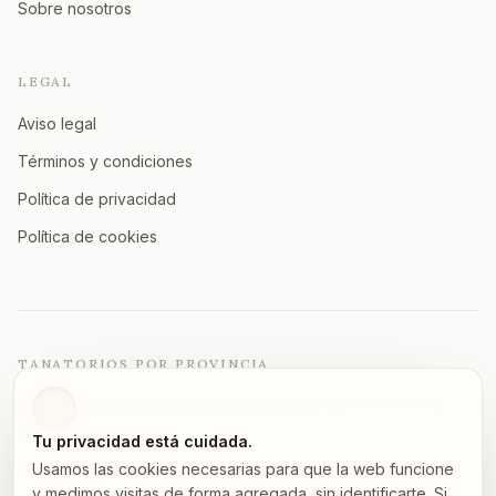
Sobre nosotros
LEGAL
Aviso legal
Términos y condiciones
Política de privacidad
Política de cookies
TANATORIOS POR PROVINCIA
Madrid
Barcelona
Valencia
Sevilla
Málaga
Alicante
Zaragoza
Vizcaya
Murcia
A Coruña
Asturias
Granada
Ver todas →
Tu privacidad está cuidada.
Usamos las cookies necesarias para que la web funcione
y medimos visitas de forma agregada, sin identificarte. Si