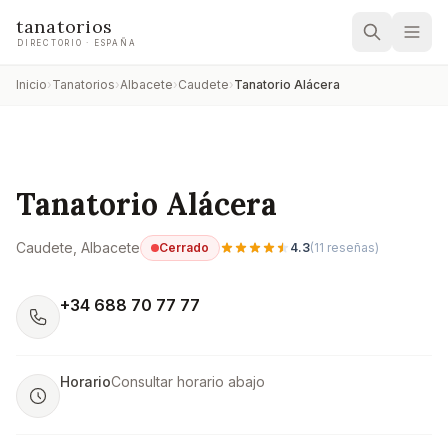
tanatorios
DIRECTORIO · ESPAÑA
Inicio
›
Tanatorios
›
Albacete
›
Caudete
›
Tanatorio Alácera
Tanatorio Alácera
Caudete
, Albacete
Cerrado
4.3
(
11
reseñas)
+34 688 70 77 77
Horario
Consultar horario abajo