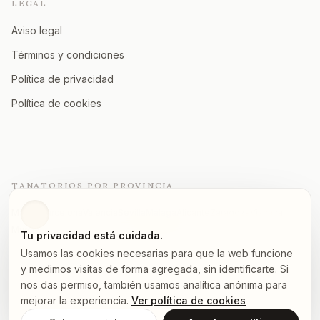
LEGAL
Aviso legal
Términos y condiciones
Política de privacidad
Política de cookies
TANATORIOS POR PROVINCIA
Madrid
Barcelona
Valencia
Sevilla
Málaga
Alicante
Zaragoza
Vizcaya
Murcia
A Coruña
Asturias
Granada
Ver todas →
Tu privacidad está cuidada.
Usamos las cookies necesarias para que la web funcione
y medimos visitas de forma agregada, sin identificarte. Si
nos das permiso, también usamos analítica anónima para
©
2026
tanatorios.pro — Todos los derechos reservados
mejorar la experiencia.
Ver política de cookies
Los datos proceden de fuentes públicas.
Notifica un error
.