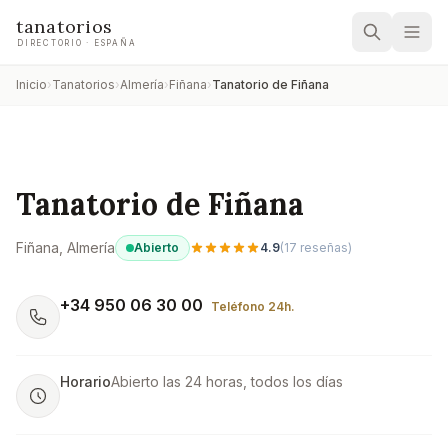
tanatorios
DIRECTORIO · ESPAÑA
Inicio
›
Tanatorios
›
Almería
›
Fiñana
›
Tanatorio de Fiñana
Tanatorio de Fiñana
Fiñana
, Almería
Abierto
4.9
(
17
reseñas)
+34 950 06 30 00
Teléfono 24h.
Horario
Abierto las 24 horas, todos los días