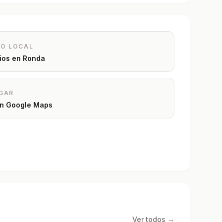
IO LOCAL
rios en
Ronda
GAR
 en Google Maps
Ver todos →