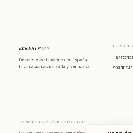
DIRECT
tanatorios
.pro
Tanatorios
Directorio de tanatorios en España.
Información actualizada y verificada.
Añadir tu 
TANATORIOS POR PROVINCIA
Tu privacidad
Madrid
Barcelona
Valencia
Sevilla
Málaga
Alicante
Zaragoza
Vizcaya