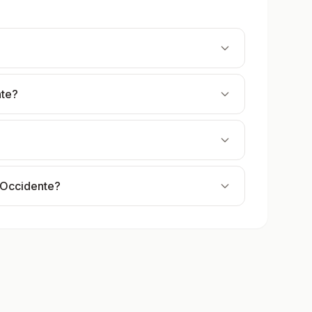
nte?
 Occidente?