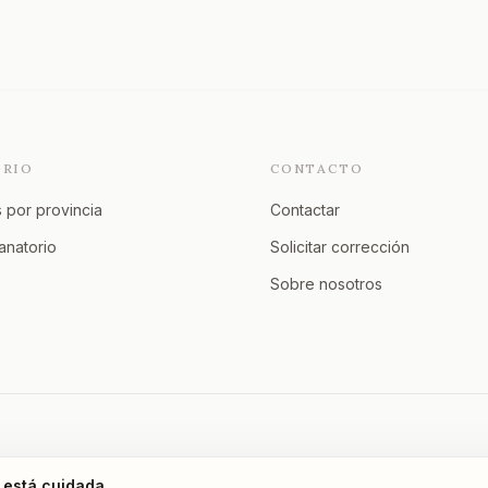
ORIO
CONTACTO
 por provincia
Contactar
tanatorio
Solicitar corrección
Sobre nosotros
 está cuidada.
Murcia
A Coruña
Asturias
Granada
Ver todas →