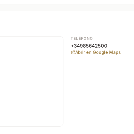
erarios en Ronda y Málaga.
TELÉFONO
+34985642500
Abrir en Google Maps