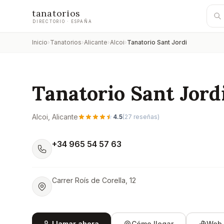
tanatorios
DIRECTORIO · ESPAÑA
Inicio
›
Tanatorios
›
Alicante
›
Alcoi
›
Tanatorio Sant Jordi
Tanatorio Sant Jord
Alcoi
, Alicante
4.5
(
27
reseñas)
+34 965 54 57 63
Carrer Roís de Corella, 12
Llamar ahora
Cómo llegar
Web 