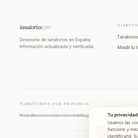
DIRECT
tanatorios
.pro
Tanatorios
Directorio de tanatorios en España.
Información actualizada y verificada.
Añadir tu 
TANATORIOS POR PROVINCIA
Tu privacidad
Madrid
Barcelona
Valencia
Sevilla
Málaga
Alicante
Zaragoza
Vizcaya
Usamos las co
funcione y med
identificarte.