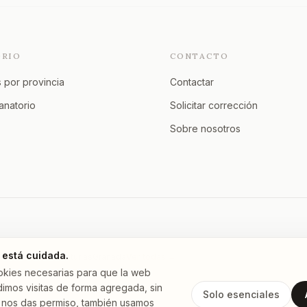
ORIO
CONTACTO
 por provincia
Contactar
tanatorio
Solicitar corrección
Sobre nosotros
 está cuidada.
Murcia
A Coruña
Asturias
Granada
Ver todas →
okies necesarias para que la web
imos visitas de forma agregada, sin
Solo esenciales
 Si nos das permiso, también usamos