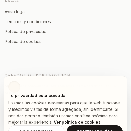
LEGAL
Aviso legal
Términos y condiciones
Política de privacidad
Política de cookies
TANATORIOS POR PROVINCIA
Madrid
Barcelona
Valencia
Sevilla
Málaga
Alicante
Zaragoza
Vizcaya
Murcia
A Coruña
Asturias
Granada
Ver todas →
Tu privacidad está cuidada.
Usamos las cookies necesarias para que la web funcione
y medimos visitas de forma agregada, sin identificarte. Si
nos das permiso, también usamos analítica anónima para
©
2026
tanatorios.pro — Todos los derechos reservados
mejorar la experiencia.
Ver política de cookies
Los datos proceden de fuentes públicas.
Notifica un error
.