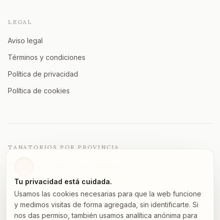
LEGAL
Aviso legal
Términos y condiciones
Política de privacidad
Política de cookies
TANATORIOS POR PROVINCIA
Madrid
Barcelona
Valencia
Sevilla
Málaga
Alicante
Zaragoza
Vizcaya
Murcia
A Coruña
Asturias
Granada
Ver todas →
Tu privacidad está cuidada.
Usamos las cookies necesarias para que la web funcione
y medimos visitas de forma agregada, sin identificarte. Si
nos das permiso, también usamos analítica anónima para