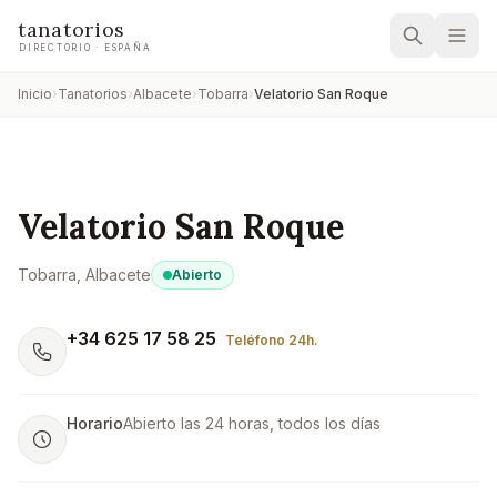
tanatorios
DIRECTORIO · ESPAÑA
Inicio
›
Tanatorios
›
Albacete
›
Tobarra
›
Velatorio San Roque
Velatorio San Roque
Tobarra
, Albacete
Abierto
+34 625 17 58 25
Teléfono 24h.
Horario
Abierto las 24 horas, todos los días