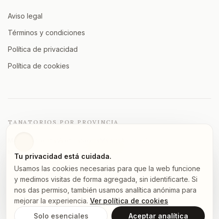
Aviso legal
Términos y condiciones
Política de privacidad
Política de cookies
TANATORIOS POR PROVINCIA
Madrid
Barcelona
Valencia
Sevilla
Málaga
Alicante
Zaragoza
Vizcaya
Murcia
A Coruña
Asturias
Granada
Ver todas →
Tu privacidad está cuidada.
Usamos las cookies necesarias para que la web funcione
y medimos visitas de forma agregada, sin identificarte. Si
nos das permiso, también usamos analítica anónima para
©
2026
tanatorios.pro — Todos los derechos reservados
mejorar la experiencia.
Ver política de cookies
Los datos proceden de fuentes públicas.
Notifica un error
.
Solo esenciales
Aceptar analítica