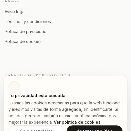
LEGAL
Aviso legal
Términos y condiciones
Política de privacidad
Política de cookies
TANATORIOS POR PROVINCIA
Madrid
Barcelona
Valencia
Sevilla
Málaga
Alicante
Zaragoza
Vizcaya
Murcia
A Coruña
Asturias
Granada
Ver todas →
Tu privacidad está cuidada.
Usamos las cookies necesarias para que la web funcione
y medimos visitas de forma agregada, sin identificarte. Si
nos das permiso, también usamos analítica anónima para
©
2026
tanatorios.pro — Todos los derechos reservados
mejorar la experiencia.
Ver política de cookies
Los datos proceden de fuentes públicas.
Notifica un error
.