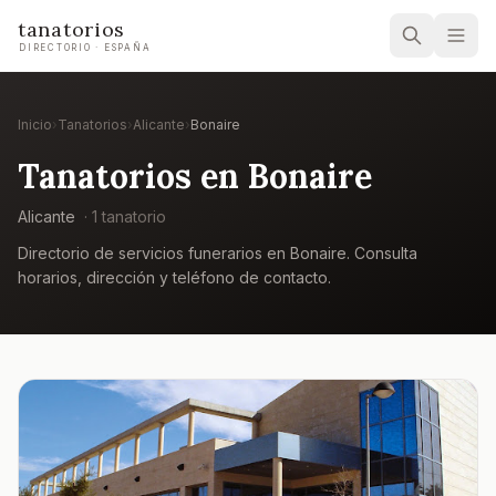
tanatorios
DIRECTORIO · ESPAÑA
Inicio
›
Tanatorios
›
Alicante
›
Bonaire
Tanatorios en
Bonaire
Alicante
·
1
tanatorio
Directorio de servicios funerarios en
Bonaire
. Consulta
horarios, dirección y teléfono de contacto.