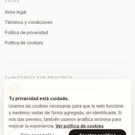
LEGAL
Aviso legal
Términos y condiciones
Política de privacidad
Política de cookies
TANATORIOS POR PROVINCIA
Madrid
Barcelona
Valencia
Sevilla
Málaga
Alicante
Zaragoza
Vizcaya
Murcia
A Coruña
Asturias
Granada
Ver todas →
Tu privacidad está cuidada.
Usamos las cookies necesarias para que la web funcione
y medimos visitas de forma agregada, sin identificarte. Si
nos das permiso, también usamos analítica anónima para
©
2026
tanatorios.pro — Todos los derechos reservados
mejorar la experiencia.
Ver política de cookies
Los datos proceden de fuentes públicas.
Notifica un error
.