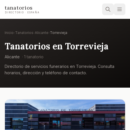
tanatorios
DIRECTORIO · ESPAÑA
Inicio
›
Tanatorios
›
Alicante
›
Torrevieja
Tanatorios en
Torrevieja
Alicante
·
1
tanatorio
Directorio de servicios funerarios en
Torrevieja
. Consulta
horarios, dirección y teléfono de contacto.