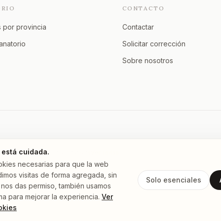
ORIO
CONTACTO
 por provincia
Contactar
tanatorio
Solicitar corrección
Sobre nosotros
 está cuidada.
Murcia
A Coruña
Asturias
Granada
Ver todas →
okies necesarias para que la web
imos visitas de forma agregada, sin
Solo esenciales
 Si nos das permiso, también usamos
ma para mejorar la experiencia.
Ver
okies