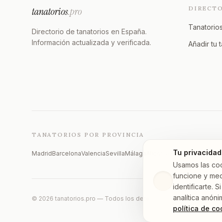
DIRECT
tanatorios
.pro
Tanatorios
Directorio de tanatorios en España.
Información actualizada y verificada.
Añadir tu 
TANATORIOS POR PROVINCIA
Tu privacidad
Madrid
Barcelona
Valencia
Sevilla
Málaga
Alicante
Zaragoza
Vizcaya
Usamos las co
funcione y med
identificarte.
analítica anóni
©
2026
tanatorios.pro — Todos los derechos reservados
política de co