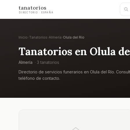
tanatorios
DIRECTORIO · ESPAÑA
Inicio
›
Tanatorios
›
Almería
›
Olula del Río
Tanatorios en
Olula de
Almería
·
3
tanatorio
s
Directorio de servicios funerarios en
Olula del Río
. Consul
teléfono de contacto.