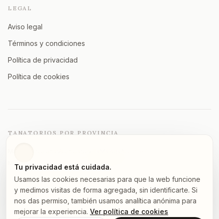
LEGAL
Aviso legal
Términos y condiciones
Política de privacidad
Política de cookies
TANATORIOS POR PROVINCIA
Madrid
Barcelona
Valencia
Sevilla
Málaga
Alicante
Zaragoza
Vizcaya
Murcia
A Coruña
Asturias
Granada
Ver todas →
Tu privacidad está cuidada.
Usamos las cookies necesarias para que la web funcione
y medimos visitas de forma agregada, sin identificarte. Si
nos das permiso, también usamos analítica anónima para
©
2026
tanatorios.pro — Todos los derechos reservados
mejorar la experiencia.
Ver política de cookies
Los datos proceden de fuentes públicas.
Notifica un error
.