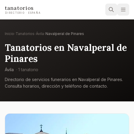
tanatorios
DIRECTORIO · ESPAÑA
Inicio
›
Tanatorios
›
Ávila
›
Navalperal de Pinares
Tanatorios en
Navalperal de
Pinares
Ávila
·
1
tanatorio
Directorio de servicios funerarios en
Navalperal de Pinares
.
Consulta horarios, dirección y teléfono de contacto.