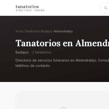
tanatorios
DIRECTORIO · ESPAÑA
Inicio
›
Tanatorios
›
Badajoz
›
Almendralejo
Tanatorios en
Almendr
Badajoz
·
2
tanatorio
s
Directorio de servicios funerarios en
Almendralejo
. Consul
teléfono de contacto.