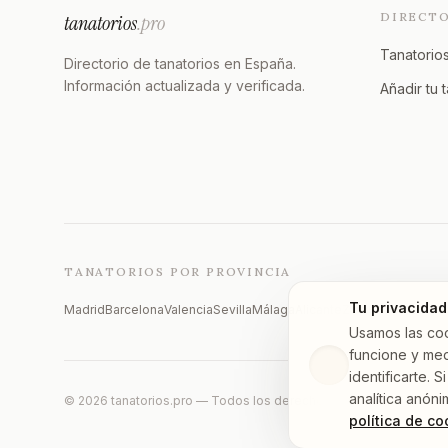
DIRECT
tanatorios
.pro
Tanatorios
Directorio de tanatorios en España.
Información actualizada y verificada.
Añadir tu 
TANATORIOS POR PROVINCIA
Tu privacidad
Madrid
Barcelona
Valencia
Sevilla
Málaga
Alicante
Zaragoza
Vizcaya
Usamos las co
funcione y med
identificarte.
analítica anóni
©
2026
tanatorios.pro — Todos los derechos reservados
política de co