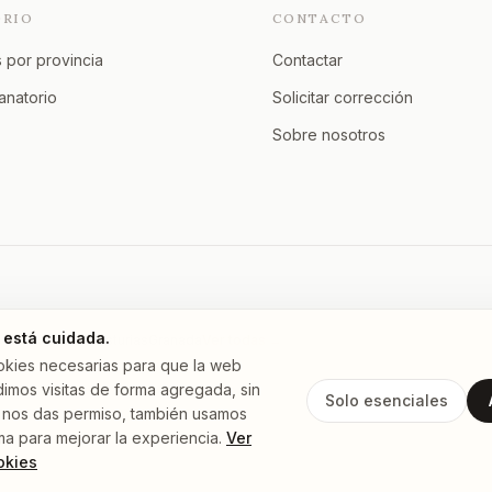
ORIO
CONTACTO
 por provincia
Contactar
tanatorio
Solicitar corrección
Sobre nosotros
 está cuidada.
Murcia
A Coruña
Asturias
Granada
Ver todas →
okies necesarias para que la web
imos visitas de forma agregada, sin
Solo esenciales
 Si nos das permiso, también usamos
ma para mejorar la experiencia.
Ver
okies