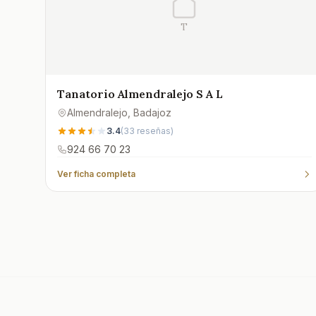
T
Tanatorio Almendralejo S A L
Almendralejo
, Badajoz
3.4
(
33
reseñas)
924 66 70 23
Ver ficha completa