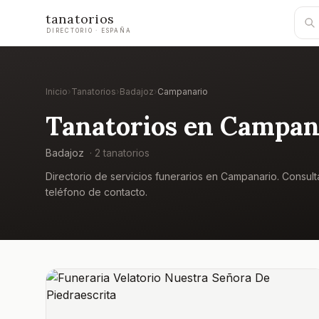
tanatorios
DIRECTORIO · ESPAÑA
Inicio
›
Tanatorios
›
Badajoz
›
Campanario
Tanatorios en
Campan
Badajoz
·
2
tanatorio
s
Directorio de servicios funerarios en
Campanario
. Consult
teléfono de contacto.