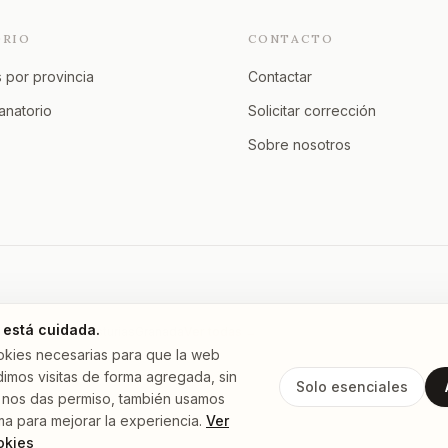
ORIO
CONTACTO
 por provincia
Contactar
tanatorio
Solicitar corrección
Sobre nosotros
 está cuidada.
Murcia
A Coruña
Asturias
Granada
Ver todas →
okies necesarias para que la web
imos visitas de forma agregada, sin
Solo esenciales
 Si nos das permiso, también usamos
ma para mejorar la experiencia.
Ver
okies