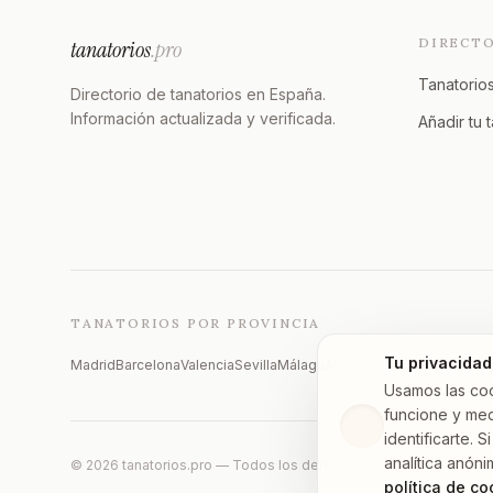
DIRECT
tanatorios
.pro
Tanatorios
Directorio de tanatorios en España.
Información actualizada y verificada.
Añadir tu 
TANATORIOS POR PROVINCIA
Tu privacidad
Madrid
Barcelona
Valencia
Sevilla
Málaga
Alicante
Zaragoza
Vizcaya
Usamos las co
funcione y med
identificarte.
analítica anóni
©
2026
tanatorios.pro — Todos los derechos reservados
política de co