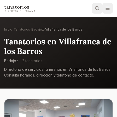
tanatorios
DIRECTORIO · ESPAÑA
Inicio
›
Tanatorios
›
Badajoz
›
Villafranca de los Barros
Tanatorios en
Villafranca de
los Barros
Badajoz
·
2
tanatorio
s
Directorio de servicios funerarios en
Villafranca de los Barros
.
Consulta horarios, dirección y teléfono de contacto.