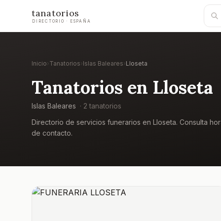
tanatorios
DIRECTORIO · ESPAÑA
Inicio
›
Tanatorios
›
Islas Baleares
›
Lloseta
Tanatorios en
Lloseta
Islas Baleares
·
2
tanatorio
s
Directorio de servicios funerarios en
Lloseta
. Consulta hor
de contacto.