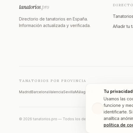
DIRECT
tanatorios
.pro
Tanatorios
Directorio de tanatorios en España.
Información actualizada y verificada.
Añadir tu 
TANATORIOS POR PROVINCIA
Tu privacidad
Madrid
Barcelona
Valencia
Sevilla
Málaga
Alicante
Zaragoza
Vizcaya
Usamos las co
funcione y med
identificarte.
analítica anóni
©
2026
tanatorios.pro — Todos los derechos reservados
política de co