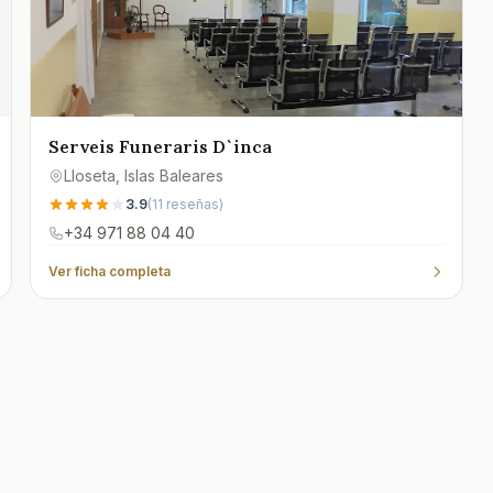
Serveis Funeraris D`inca
Lloseta
, Islas Baleares
3.9
(
11
reseñas)
+34 971 88 04 40
Ver ficha completa