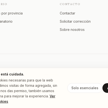
ORIO
CONTACTO
 por provincia
Contactar
tanatorio
Solicitar corrección
Sobre nosotros
 está cuidada.
Murcia
A Coruña
Asturias
Granada
Ver todas →
okies necesarias para que la web
imos visitas de forma agregada, sin
Solo esenciales
 Si nos das permiso, también usamos
ma para mejorar la experiencia.
Ver
okies