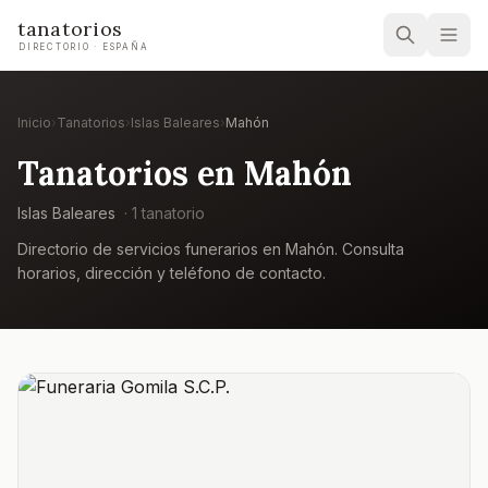
tanatorios
DIRECTORIO · ESPAÑA
Inicio
›
Tanatorios
›
Islas Baleares
›
Mahón
Tanatorios en
Mahón
Islas Baleares
·
1
tanatorio
Directorio de servicios funerarios en
Mahón
. Consulta
horarios, dirección y teléfono de contacto.