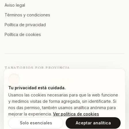
Aviso legal
Términos y condiciones
Política de privacidad
Política de cookies
TANATORIOS POR PROVINCIA
Madrid
Barcelona
Valencia
Sevilla
Málaga
Alicante
Zaragoza
Vizcaya
Murcia
A Coruña
Asturias
Granada
Ver todas →
Tu privacidad está cuidada.
Usamos las cookies necesarias para que la web funcione
y medimos visitas de forma agregada, sin identificarte. Si
nos das permiso, también usamos analítica anónima para
©
2026
tanatorios.pro — Todos los derechos reservados
mejorar la experiencia.
Ver política de cookies
Los datos proceden de fuentes públicas.
Notifica un error
.
Solo esenciales
Aceptar analítica